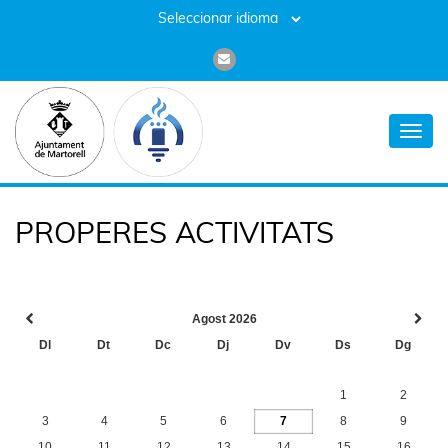
Toggl
navig
PROPERES ACTIVITATS
Agost 2026
Dl
Dt
Dc
Dj
Dv
Ds
Dg
1
2
3
4
5
6
7
8
9
10
11
12
13
14
15
16