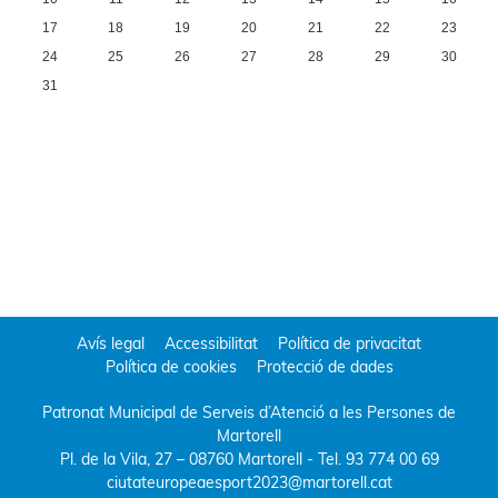
17
18
19
20
21
22
23
24
25
26
27
28
29
30
31
Avís legal
Accessibilitat
Política de privacitat
Política de cookies
Protecció de dades
Patronat Municipal de Serveis d’Atenció a les Persones de
Martorell
Pl. de la Vila, 27 – 08760 Martorell
- Tel.
93 774 00 69
ciutateuropeaesport2023@martorell.cat