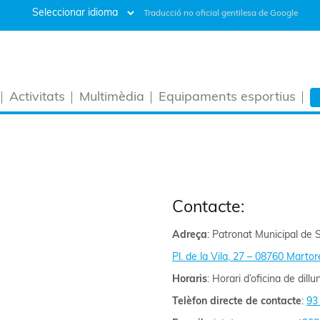
Traducció no oficial gentilesa de Google
Activitats
Multimèdia
Equipaments esportius
Contacte:
Adreça
: Patronat Municipal de 
Pl. de la Vila, 27 – 08760 Martore
Horaris
: Horari d’oficina de dill
Telèfon directe de contacte
:
93