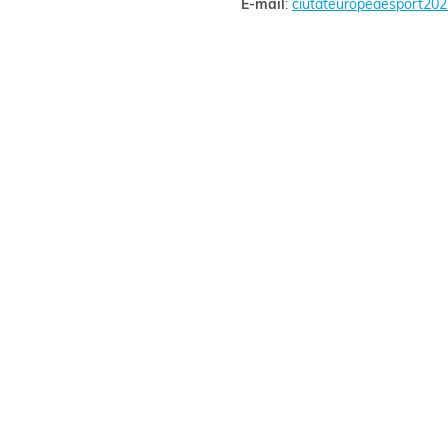
E-mail
:
ciutateuropeaesport202