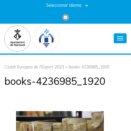
Toggl
navig
Ciutat Europea de l'Esport 2023
>
books-4236985_1920
books-4236985_1920