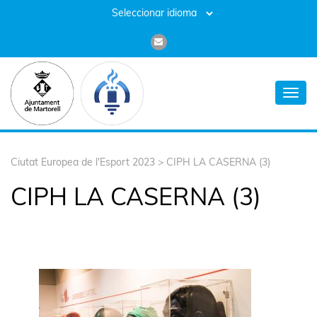
Toggl
navig
Ciutat Europea de l'Esport 2023
>
CIPH LA CASERNA (3)
CIPH LA CASERNA (3)