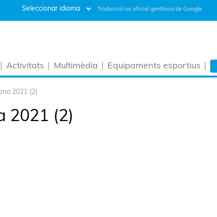
Traducció no oficial gentilesa de Google
Activitats
Multimèdia
Equipaments esportius
ona 2021 (2)
a 2021 (2)