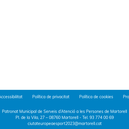
ccessibilitat
Política de privacitat
Política de cookies
Pro
Patronat Municipal de Serveis d’Atenció a les Persones de Martorell
Pl. de la Vila, 27 – 08760 Martorell
- Tel.
93 774 00 69
ciutateuropeaesport2023@martorell.cat